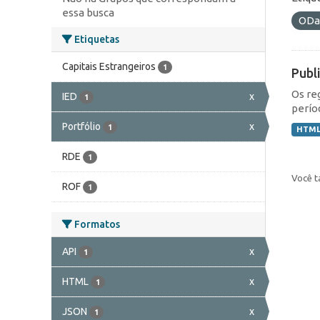
essa busca
ODa
Etiquetas
Capitais Estrangeiros
1
Publ
Os re
IED
x
1
perío
Portfólio
x
1
HTM
RDE
1
Você t
ROF
1
Formatos
API
x
1
HTML
x
1
JSON
x
1