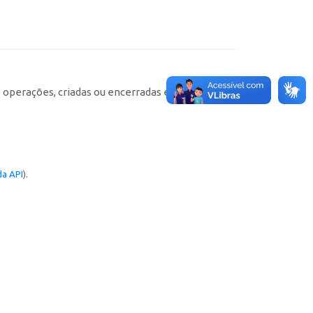
e operações, criadas ou encerradas em cada
a API
).