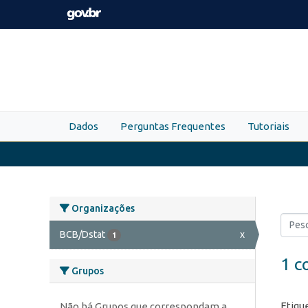
Skip to main content
Dados
Perguntas Frequentes
Tutoriais
Organizações
BCB/Dstat
x
1
1 c
Grupos
Etiqu
Não há Grupos que correspondam a