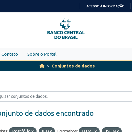
ACESSO À INFORMAÇÃO
IR
PARA
O
CONTEÚDO
Contato
Sobre o Portal
Conjuntos de dados
onjunto de dados encontrado
etas:
Portfólio
IED
Formatos:
HTML
JSON