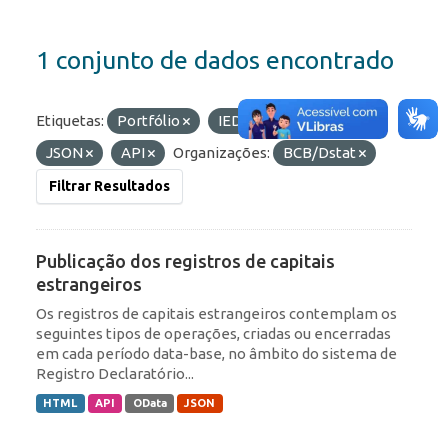
1 conjunto de dados encontrado
Etiquetas:
Portfólio
IED
Formatos:
JSON
API
Organizações:
BCB/Dstat
Filtrar Resultados
Publicação dos registros de capitais
estrangeiros
Os registros de capitais estrangeiros contemplam os
seguintes tipos de operações, criadas ou encerradas
em cada período data-base, no âmbito do sistema de
Registro Declaratório...
HTML
API
OData
JSON