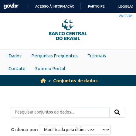
Skip to main content
ACESSO À INFORMAÇÃO
PARTICIPE
LEGISLAÇ
IR
ENGLISH
PARA
O
CONTEÚDO
Dados
Perguntas Frequentes
Tutoriais
Contato
Sobre o Portal
Conjuntos de dados
Ordenar por