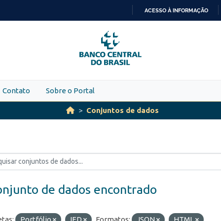
ACESSO À INFORMAÇÃO
IR
PARA
O
CONTEÚDO
Contato
Sobre o Portal
Conjuntos de dados
onjunto de dados encontrado
etas:
Portfólio
IED
Formatos:
JSON
HTML