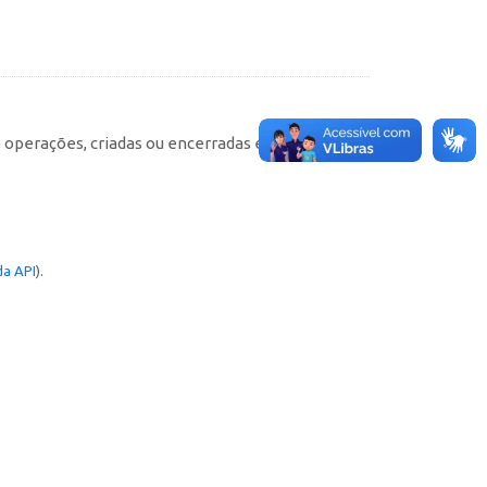
e operações, criadas ou encerradas em cada
a API
).