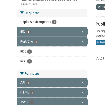
essa busca
API
Etiquetas
Capitais Estrangeiros
1
Publ
Os re
IED
x
1
perío
Portfólio
x
1
HTM
RDE
1
Você t
ROF
1
Formatos
API
x
1
HTML
x
1
JSON
x
1