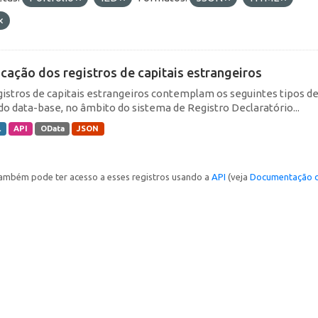
icação dos registros de capitais estrangeiros
gistros de capitais estrangeiros contemplam os seguintes tipos d
do data-base, no âmbito do sistema de Registro Declaratório...
L
API
OData
JSON
ambém pode ter acesso a esses registros usando a
API
(veja
Documentação d