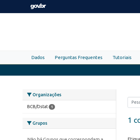
Skip to main content
Dados
Perguntas Frequentes
Tutoriais
Organizações
BCB/Dstat
1
1 c
Grupos
Etiqu
Não há Grupos que correspondam a