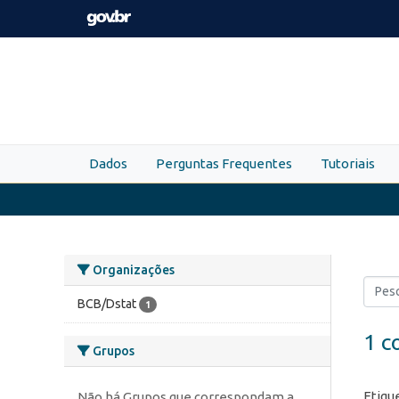
Skip to main content
Dados
Perguntas Frequentes
Tutoriais
Organizações
BCB/Dstat
1
1 c
Grupos
Etiqu
Não há Grupos que correspondam a