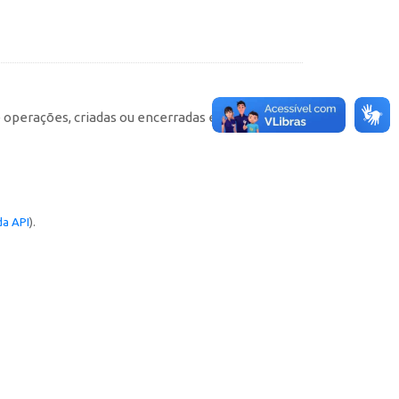
e operações, criadas ou encerradas em cada
a API
).