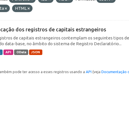
ta
HTML
icação dos registros de capitais estrangeiros
gistros de capitais estrangeiros contemplam os seguintes tipos d
do data-base, no âmbito do sistema de Registro Declaratório...
L
API
OData
JSON
ambém pode ter acesso a esses registros usando a
API
(veja
Documentação d