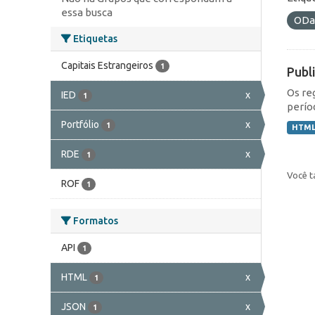
essa busca
ODa
Etiquetas
Capitais Estrangeiros
1
Publ
Os re
IED
x
1
perío
Portfólio
x
1
HTM
RDE
x
1
Você t
ROF
1
Formatos
API
1
HTML
x
1
JSON
x
1