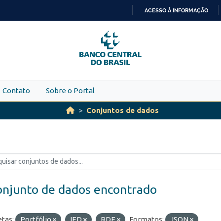
ACESSO À INFORMAÇÃO
IR
PARA
O
CONTEÚDO
Contato
Sobre o Portal
Conjuntos de dados
onjunto de dados encontrado
etas:
Portfólio
IED
RDE
Formatos:
JSON