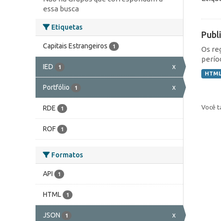
essa busca
Etiquetas
Publ
Capitais Estrangeiros
1
Os re
perío
IED
x
1
HTM
Portfólio
x
1
Você t
RDE
1
ROF
1
Formatos
API
1
HTML
1
JSON
x
1