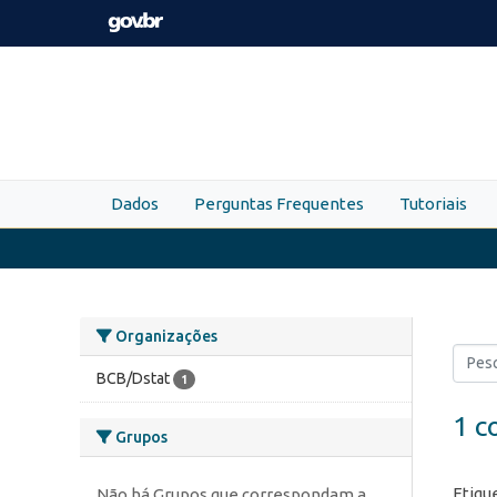
Skip to main content
Dados
Perguntas Frequentes
Tutoriais
Organizações
BCB/Dstat
1
1 c
Grupos
Etiqu
Não há Grupos que correspondam a