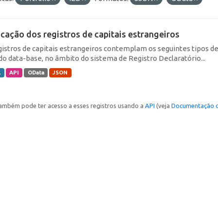
icação dos registros de capitais estrangeiros
gistros de capitais estrangeiros contemplam os seguintes tipos d
do data-base, no âmbito do sistema de Registro Declaratório...
L
API
OData
JSON
ambém pode ter acesso a esses registros usando a
API
(veja
Documentação d