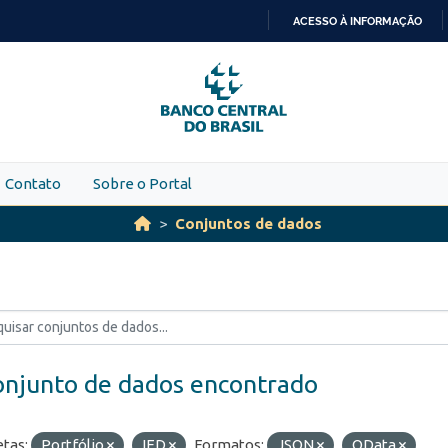
ACESSO À INFORMAÇÃO
IR
PARA
O
CONTEÚDO
Contato
Sobre o Portal
Conjuntos de dados
onjunto de dados encontrado
etas:
Portfólio
IED
Formatos:
JSON
OData