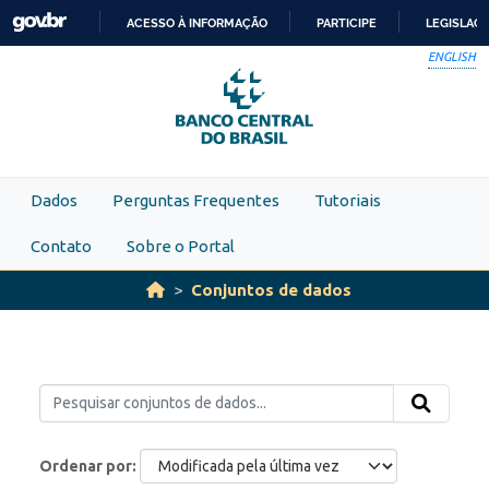
Skip to main content
ACESSO À INFORMAÇÃO
PARTICIPE
LEGISLAÇ
IR
ENGLISH
PARA
O
CONTEÚDO
Dados
Perguntas Frequentes
Tutoriais
Contato
Sobre o Portal
Conjuntos de dados
Ordenar por