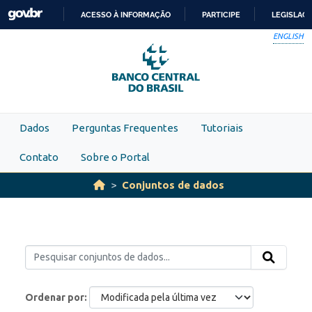
Skip to main content
ACESSO À INFORMAÇÃO
PARTICIPE
LEGISLAÇ
IR
ENGLISH
PARA
O
CONTEÚDO
Dados
Perguntas Frequentes
Tutoriais
Contato
Sobre o Portal
Conjuntos de dados
Ordenar por