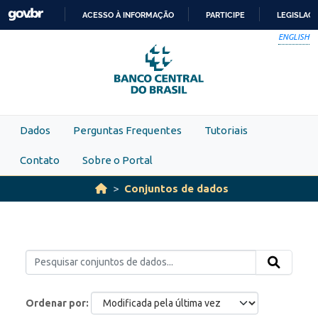
Skip to main content
ACESSO À INFORMAÇÃO
PARTICIPE
LEGISLAÇ
IR
ENGLISH
PARA
O
CONTEÚDO
Dados
Perguntas Frequentes
Tutoriais
Contato
Sobre o Portal
Conjuntos de dados
Ordenar por