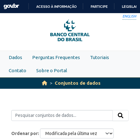
Skip to main content
ACESSO À INFORMAÇÃO
PARTICIPE
LEGISLAÇ
IR
ENGLISH
PARA
O
CONTEÚDO
Dados
Perguntas Frequentes
Tutoriais
Contato
Sobre o Portal
Conjuntos de dados
Ordenar por