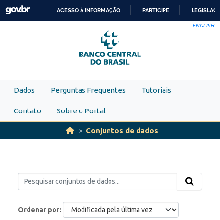
Skip to main content
ACESSO À INFORMAÇÃO
PARTICIPE
LEGISLAÇ
IR
ENGLISH
PARA
O
CONTEÚDO
Dados
Perguntas Frequentes
Tutoriais
Contato
Sobre o Portal
Conjuntos de dados
Ordenar por