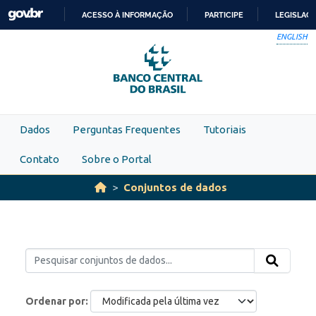
Skip to main content
ACESSO À INFORMAÇÃO
PARTICIPE
LEGISLAÇ
IR
ENGLISH
PARA
O
CONTEÚDO
Dados
Perguntas Frequentes
Tutoriais
Contato
Sobre o Portal
Conjuntos de dados
Ordenar por