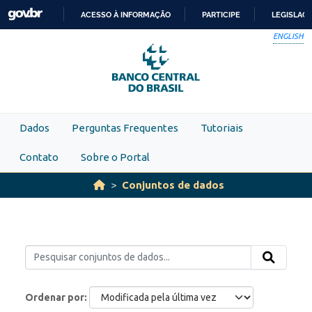
Skip to main content
ACESSO À INFORMAÇÃO
PARTICIPE
LEGISLAÇ
IR
ENGLISH
PARA
O
CONTEÚDO
Dados
Perguntas Frequentes
Tutoriais
Contato
Sobre o Portal
Conjuntos de dados
Ordenar por