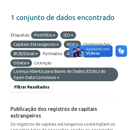
1 conjunto de dados encontrado
Etiquetas:
Portfólio
IED
Capitais Estrangeiros
ROF
Organizações:
BCB/Dstat
Formatos:
API
HTML
OData
Licenças:
Licença Aberta para Bases de Dados (ODbL) do
Open Data Commons
Filtrar Resultados
Publicação dos registros de capitais
estrangeiros
Os registros de capitais estrangeiros contemplam os
seguintes tipos de operações, criadas ou encerradas