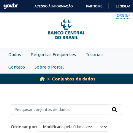
Skip to main content
ACESSO À INFORMAÇÃO
PARTICIPE
LEGISLAÇ
IR
ENGLISH
PARA
O
CONTEÚDO
Dados
Perguntas Frequentes
Tutoriais
Contato
Sobre o Portal
Conjuntos de dados
Ordenar por