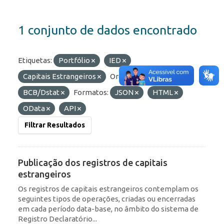
1 conjunto de dados encontrado
Etiquetas:
Portfólio
IED
Capitais Estrangeiros
Organizações:
BCB/Dstat
Formatos:
JSON
HTML
OData
API
Filtrar Resultados
Publicação dos registros de capitais
estrangeiros
Os registros de capitais estrangeiros contemplam os
seguintes tipos de operações, criadas ou encerradas
em cada período data-base, no âmbito do sistema de
Registro Declaratório...