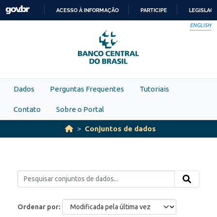
Skip to main content
ACESSO À INFORMAÇÃO
PARTICIPE
LEGISLAÇ
IR
ENGLISH
PARA
O
CONTEÚDO
Dados
Perguntas Frequentes
Tutoriais
Contato
Sobre o Portal
Conjuntos de dados
Ordenar por