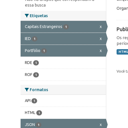
essa busca
Organ
Etiquetas
Capitais Estrangeiros
x
1
Publ
Os re
IED
x
1
perío
Portfólio
x
1
HTM
RDE
1
Você t
ROF
1
Formatos
API
1
HTML
1
JSON
x
1