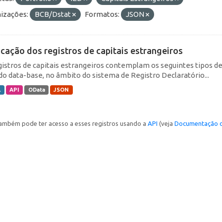
izações:
BCB/Dstat
Formatos:
JSON
icação dos registros de capitais estrangeiros
gistros de capitais estrangeiros contemplam os seguintes tipos d
do data-base, no âmbito do sistema de Registro Declaratório...
L
API
OData
JSON
ambém pode ter acesso a esses registros usando a
API
(veja
Documentação d