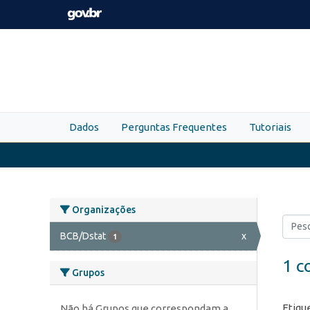
Skip to main content
Dados
Perguntas Frequentes
Tutoriais
Organizações
BCB/Dstat
x
1
1 c
Grupos
Etiqu
Não há Grupos que correspondam a