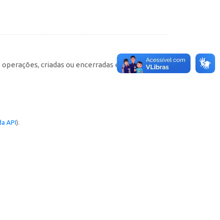
e operações, criadas ou encerradas em cada
a API
).