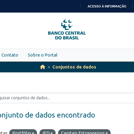
ACESSO À INFORMAÇÃO
IR
PARA
O
CONTEÚDO
Contato
Sobre o Portal
Conjuntos de dados
onjunto de dados encontrado
etas:
Portfólio
IED
Capitais Estrangeiros