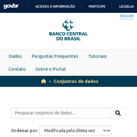
Skip to main content
ACESSO À INFORMAÇÃO
PARTICIPE
LEGISLAÇ
IR
ENGLISH
PARA
O
CONTEÚDO
Dados
Perguntas Frequentes
Tutoriais
Contato
Sobre o Portal
Conjuntos de dados
Ordenar por