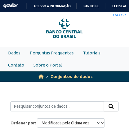
Skip to main content
ACESSO À INFORMAÇÃO
PARTICIPE
LEGISLAÇ
IR
ENGLISH
PARA
O
CONTEÚDO
Dados
Perguntas Frequentes
Tutoriais
Contato
Sobre o Portal
Conjuntos de dados
Ordenar por