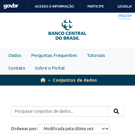
Skip to main content
ACESSO À INFORMAÇÃO
PARTICIPE
LEGISLAÇ
IR
ENGLISH
PARA
O
CONTEÚDO
Dados
Perguntas Frequentes
Tutoriais
Contato
Sobre o Portal
Conjuntos de dados
Ordenar por