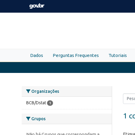
Skip to main content
Dados
Perguntas Frequentes
Tutoriais
Organizações
BCB/Dstat
1
1 c
Grupos
Etiqu
Não há Grupos que correspondam a