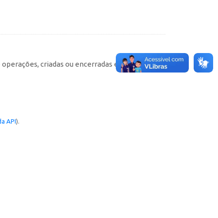
e operações, criadas ou encerradas em cada
a API
).