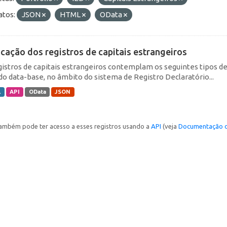
tos:
JSON
HTML
OData
icação dos registros de capitais estrangeiros
gistros de capitais estrangeiros contemplam os seguintes tipos d
do data-base, no âmbito do sistema de Registro Declaratório...
L
API
OData
JSON
ambém pode ter acesso a esses registros usando a
API
(veja
Documentação d