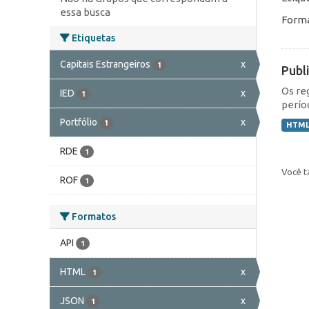
essa busca
Forma
Etiquetas
Capitais Estrangeiros
x
1
Publ
Os re
IED
x
1
perío
Portfólio
x
1
HTM
RDE
1
Você t
ROF
1
Formatos
API
1
HTML
x
1
JSON
x
1