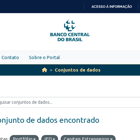
ACESSO À INFORMAÇÃO
IR
PARA
O
CONTEÚDO
Contato
Sobre o Portal
Conjuntos de dados
onjunto de dados encontrado
etas:
Portfólio
IED
Capitais Estrangeiros