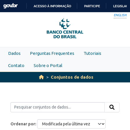
Skip to main content
ACESSO À INFORMAÇÃO
PARTICIPE
LEGISLAÇ
IR
ENGLISH
PARA
O
CONTEÚDO
Dados
Perguntas Frequentes
Tutoriais
Contato
Sobre o Portal
Conjuntos de dados
Ordenar por