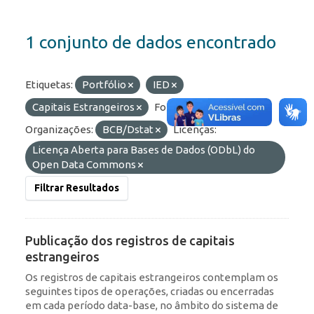
1 conjunto de dados encontrado
Etiquetas:
Portfólio
IED
Capitais Estrangeiros
Formatos:
OData
Organizações:
BCB/Dstat
Licenças:
Licença Aberta para Bases de Dados (ODbL) do
Open Data Commons
Filtrar Resultados
Publicação dos registros de capitais
estrangeiros
Os registros de capitais estrangeiros contemplam os
seguintes tipos de operações, criadas ou encerradas
em cada período data-base, no âmbito do sistema de