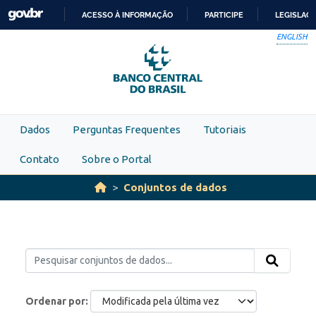
Skip to main content
ACESSO À INFORMAÇÃO
PARTICIPE
LEGISLAÇ
IR
ENGLISH
PARA
O
CONTEÚDO
Dados
Perguntas Frequentes
Tutoriais
Contato
Sobre o Portal
Conjuntos de dados
Ordenar por