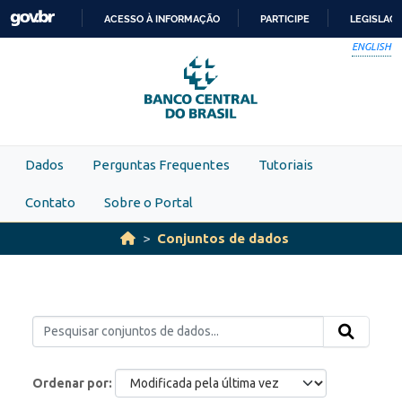
Skip to main content
ACESSO À INFORMAÇÃO
PARTICIPE
LEGISLAÇ
IR
ENGLISH
PARA
O
CONTEÚDO
Dados
Perguntas Frequentes
Tutoriais
Contato
Sobre o Portal
Conjuntos de dados
Ordenar por