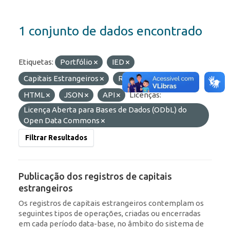
1 conjunto de dados encontrado
Etiquetas:
Portfólio
IED
Capitais Estrangeiros
RDE
Formatos:
HTML
JSON
API
Licenças:
Licença Aberta para Bases de Dados (ODbL) do
Open Data Commons
Filtrar Resultados
Publicação dos registros de capitais
estrangeiros
Os registros de capitais estrangeiros contemplam os
seguintes tipos de operações, criadas ou encerradas
em cada período data-base, no âmbito do sistema de