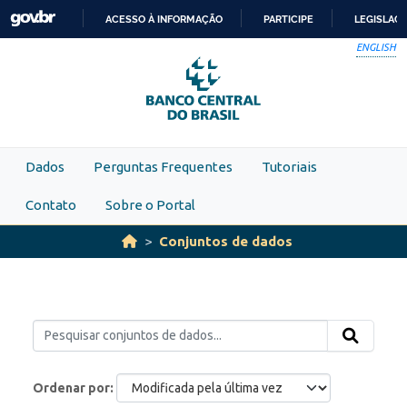
Skip to main content
ACESSO À INFORMAÇÃO
PARTICIPE
LEGISLAÇ
IR
ENGLISH
PARA
O
CONTEÚDO
Dados
Perguntas Frequentes
Tutoriais
Contato
Sobre o Portal
Conjuntos de dados
Ordenar por