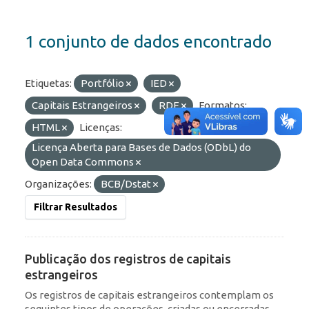
1 conjunto de dados encontrado
Etiquetas:
Portfólio
IED
Capitais Estrangeiros
RDE
Formatos:
HTML
Licenças:
Licença Aberta para Bases de Dados (ODbL) do
Open Data Commons
Organizações:
BCB/Dstat
Filtrar Resultados
Publicação dos registros de capitais
estrangeiros
Os registros de capitais estrangeiros contemplam os
seguintes tipos de operações, criadas ou encerradas