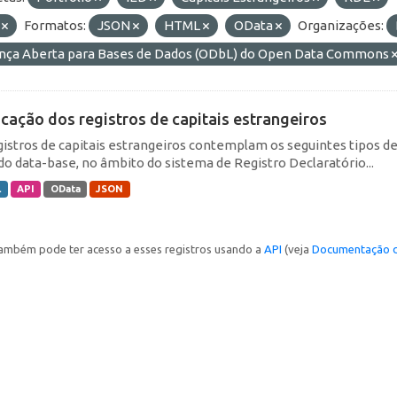
F
Formatos:
JSON
HTML
OData
Organizações:
ença Aberta para Bases de Dados (ODbL) do Open Data Commons
icação dos registros de capitais estrangeiros
gistros de capitais estrangeiros contemplam os seguintes tipos d
do data-base, no âmbito do sistema de Registro Declaratório...
L
API
OData
JSON
ambém pode ter acesso a esses registros usando a
API
(veja
Documentação d