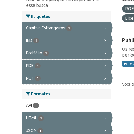
essa busca
RO
Etiquetas
Lic
Capitais Estrangeiros
x
1
Publ
IED
x
1
Os re
Portfólio
x
1
perío
HTM
RDE
x
1
ROF
x
1
Você t
Formatos
API
1
HTML
x
1
JSON
x
1