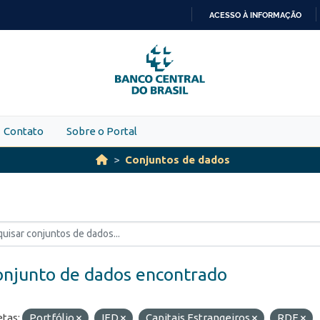
ACESSO À INFORMAÇÃO
IR
PARA
O
CONTEÚDO
Contato
Sobre o Portal
Conjuntos de dados
onjunto de dados encontrado
etas:
Portfólio
IED
Capitais Estrangeiros
RDE