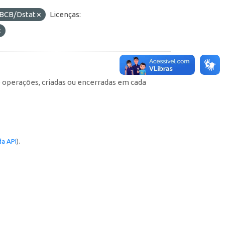
BCB/Dstat
Licenças:
e operações, criadas ou encerradas em cada
a API
).