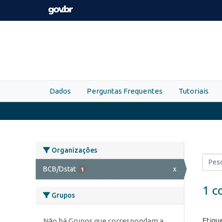
Skip to main content
Dados
Perguntas Frequentes
Tutoriais
Organizações
BCB/Dstat
x
1
1 c
Grupos
Etiqu
Não há Grupos que correspondam a