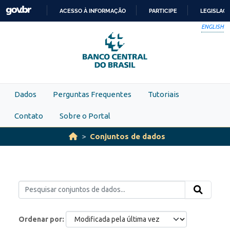
Skip to main content
ACESSO À INFORMAÇÃO
PARTICIPE
LEGISLAÇ
IR
ENGLISH
PARA
O
CONTEÚDO
Dados
Perguntas Frequentes
Tutoriais
Contato
Sobre o Portal
Conjuntos de dados
Ordenar por