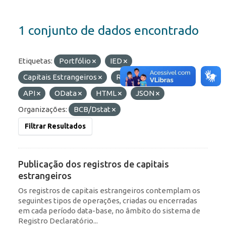
1 conjunto de dados encontrado
Etiquetas:
Portfólio
IED
Capitais Estrangeiros
ROF
Formatos:
API
OData
HTML
JSON
Organizações:
BCB/Dstat
Filtrar Resultados
Publicação dos registros de capitais
estrangeiros
Os registros de capitais estrangeiros contemplam os
seguintes tipos de operações, criadas ou encerradas
em cada período data-base, no âmbito do sistema de
Registro Declaratório...