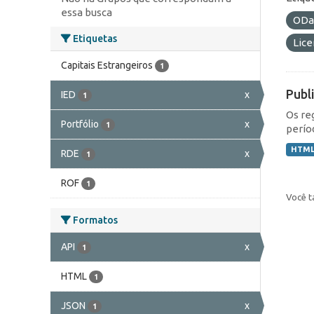
essa busca
ODa
Etiquetas
Lic
Capitais Estrangeiros
1
Publ
IED
x
1
Os re
Portfólio
x
1
perío
HTM
RDE
x
1
ROF
1
Você t
Formatos
API
x
1
HTML
1
JSON
x
1