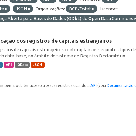
ta
JSON
Organizações:
BCB/Dstat
Licenças:
ença Aberta para Bases de Dados (ODbL) do Open Data Commons
icação dos registros de capitais estrangeiros
gistros de capitais estrangeiros contemplam os seguintes tipos d
do data-base, no âmbito do sistema de Registro Declaratório...
L
API
OData
JSON
ambém pode ter acesso a esses registros usando a
API
(veja
Documentação d