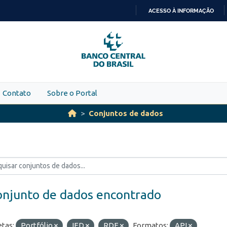
ACESSO À INFORMAÇÃO
IR
PARA
O
CONTEÚDO
Contato
Sobre o Portal
Conjuntos de dados
onjunto de dados encontrado
etas:
Portfólio
IED
RDE
Formatos:
API