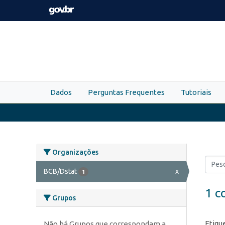
Skip to main content
Dados
Perguntas Frequentes
Tutoriais
Organizações
BCB/Dstat
x
1
1 c
Grupos
Etiqu
Não há Grupos que correspondam a