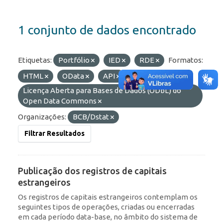
1 conjunto de dados encontrado
Etiquetas:
Portfólio
IED
RDE
Formatos:
HTML
OData
API
Licenças:
Licença Aberta para Bases de Dados (ODbL) do
Open Data Commons
Organizações:
BCB/Dstat
Filtrar Resultados
Publicação dos registros de capitais
estrangeiros
Os registros de capitais estrangeiros contemplam os
seguintes tipos de operações, criadas ou encerradas
em cada período data-base, no âmbito do sistema de