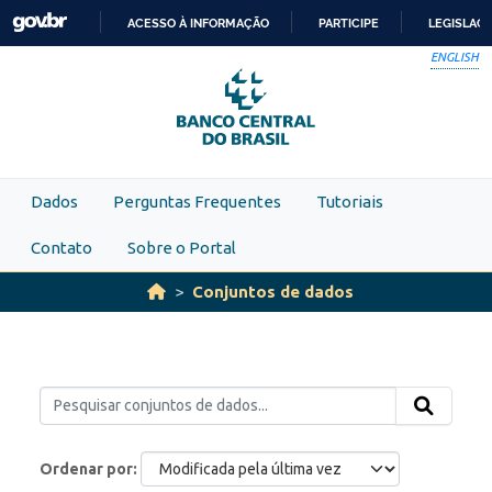
Skip to main content
ACESSO À INFORMAÇÃO
PARTICIPE
LEGISLAÇ
IR
ENGLISH
PARA
O
CONTEÚDO
Dados
Perguntas Frequentes
Tutoriais
Contato
Sobre o Portal
Conjuntos de dados
Ordenar por