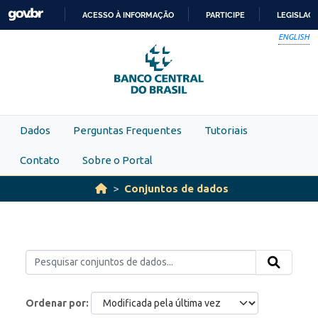
Skip to main content
ACESSO À INFORMAÇÃO
PARTICIPE
LEGISLAÇ
IR
ENGLISH
PARA
O
CONTEÚDO
Dados
Perguntas Frequentes
Tutoriais
Contato
Sobre o Portal
Conjuntos de dados
Ordenar por