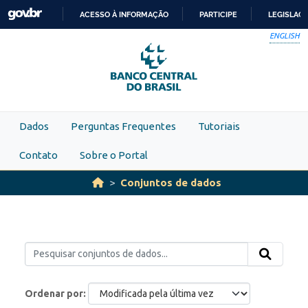
Skip to main content
ACESSO À INFORMAÇÃO
PARTICIPE
LEGISLAÇ
IR
ENGLISH
PARA
O
CONTEÚDO
Dados
Perguntas Frequentes
Tutoriais
Contato
Sobre o Portal
Conjuntos de dados
Ordenar por