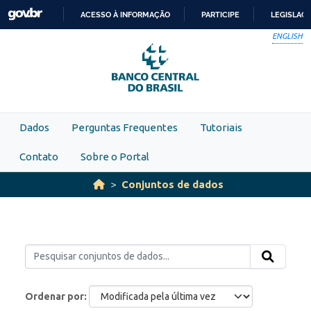
Skip to main content
ACESSO À INFORMAÇÃO
PARTICIPE
LEGISLAÇ
IR
ENGLISH
PARA
O
CONTEÚDO
Dados
Perguntas Frequentes
Tutoriais
Contato
Sobre o Portal
Conjuntos de dados
Ordenar por