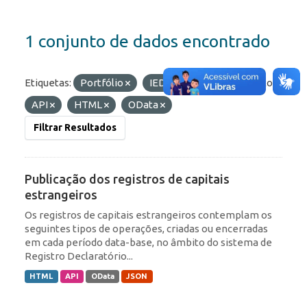
1 conjunto de dados encontrado
Etiquetas:
Portfólio
IED
RDE
Formatos:
API
HTML
OData
Filtrar Resultados
Publicação dos registros de capitais
estrangeiros
Os registros de capitais estrangeiros contemplam os
seguintes tipos de operações, criadas ou encerradas
em cada período data-base, no âmbito do sistema de
Registro Declaratório...
HTML
API
OData
JSON