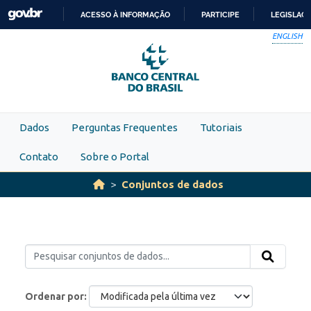
Skip to main content
ACESSO À INFORMAÇÃO
PARTICIPE
LEGISLAÇ
IR
ENGLISH
PARA
O
CONTEÚDO
Dados
Perguntas Frequentes
Tutoriais
Contato
Sobre o Portal
Conjuntos de dados
Ordenar por