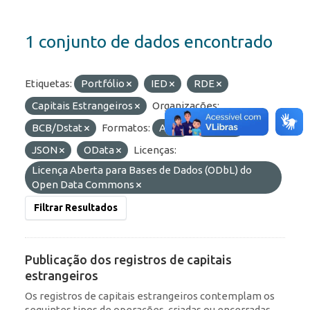
1 conjunto de dados encontrado
Etiquetas:
Portfólio
IED
RDE
Capitais Estrangeiros
Organizações:
BCB/Dstat
Formatos:
API
HTML
JSON
OData
Licenças:
Licença Aberta para Bases de Dados (ODbL) do
Open Data Commons
Filtrar Resultados
Publicação dos registros de capitais
estrangeiros
Os registros de capitais estrangeiros contemplam os
seguintes tipos de operações, criadas ou encerradas