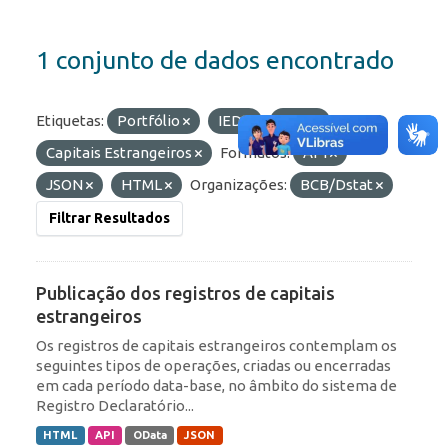
1 conjunto de dados encontrado
Etiquetas:
Portfólio
IED
RDE
Capitais Estrangeiros
Formatos:
API
JSON
HTML
Organizações:
BCB/Dstat
Filtrar Resultados
Publicação dos registros de capitais
estrangeiros
Os registros de capitais estrangeiros contemplam os
seguintes tipos de operações, criadas ou encerradas
em cada período data-base, no âmbito do sistema de
Registro Declaratório...
HTML
API
OData
JSON