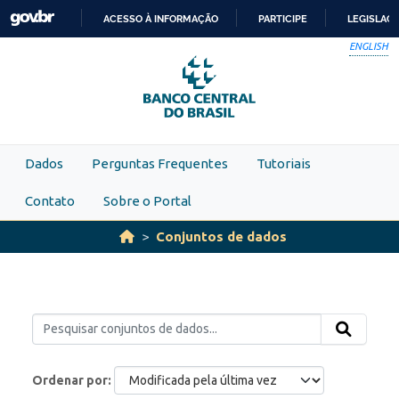
Skip to main content
ACESSO À INFORMAÇÃO
PARTICIPE
LEGISLAÇ
IR
ENGLISH
PARA
O
CONTEÚDO
Dados
Perguntas Frequentes
Tutoriais
Contato
Sobre o Portal
Conjuntos de dados
Ordenar por