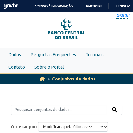
Skip to main content
ACESSO À INFORMAÇÃO
PARTICIPE
LEGISLAÇ
IR
ENGLISH
PARA
O
CONTEÚDO
Dados
Perguntas Frequentes
Tutoriais
Contato
Sobre o Portal
Conjuntos de dados
Ordenar por