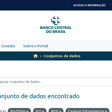
ACESSO À INFORMAÇÃO
IR
PARA
O
CONTEÚDO
Contato
Sobre o Portal
Conjuntos de dados
onjunto de dados encontrado
etas:
Portfólio
IED
RDE
Capitais Estrangeiros