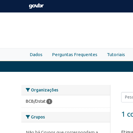
Skip to main content
Dados
Perguntas Frequentes
Tutoriais
Organizações
BCB/Dstat
1
1 c
Grupos
Etiqu
Não há Grupos que correspondam a