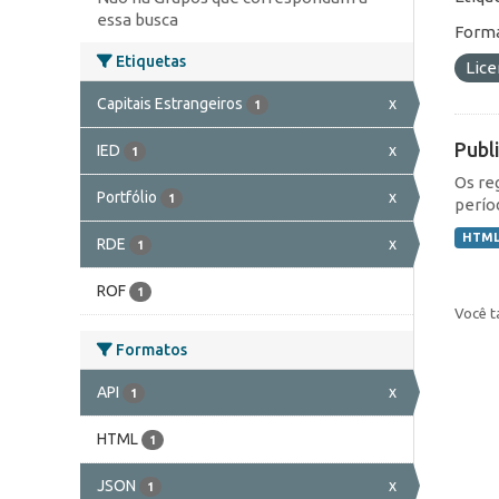
essa busca
Forma
Etiquetas
Lic
Capitais Estrangeiros
x
1
Publ
IED
x
1
Os re
Portfólio
x
1
perío
HTM
RDE
x
1
ROF
1
Você t
Formatos
API
x
1
HTML
1
JSON
x
1