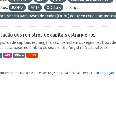
tos:
JSON
API
OData
Licenças:
ença Aberta para Bases de Dados (ODbL) do Open Data Commons
icação dos registros de capitais estrangeiros
gistros de capitais estrangeiros contemplam os seguintes tipos d
do data-base, no âmbito do sistema de Registro Declaratório...
L
API
OData
JSON
ambém pode ter acesso a esses registros usando a
API
(veja
Documentação d