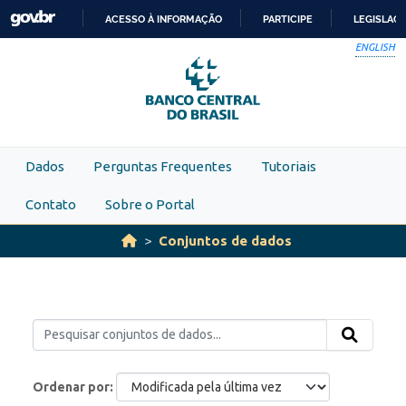
Skip to main content
ACESSO À INFORMAÇÃO
PARTICIPE
LEGISLAÇ
IR
ENGLISH
PARA
O
CONTEÚDO
Dados
Perguntas Frequentes
Tutoriais
Contato
Sobre o Portal
Conjuntos de dados
Ordenar por