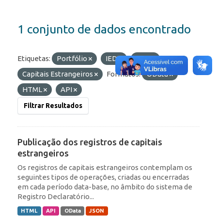
1 conjunto de dados encontrado
Etiquetas:
Portfólio
IED
RDE
Capitais Estrangeiros
Formatos:
OData
HTML
API
Filtrar Resultados
Publicação dos registros de capitais
estrangeiros
Os registros de capitais estrangeiros contemplam os
seguintes tipos de operações, criadas ou encerradas
em cada período data-base, no âmbito do sistema de
Registro Declaratório...
HTML
API
OData
JSON