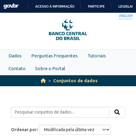
Skip to main content
ACESSO À INFORMAÇÃO
PARTICIPE
LEGISLAÇ
IR
ENGLISH
PARA
O
CONTEÚDO
Dados
Perguntas Frequentes
Tutoriais
Contato
Sobre o Portal
Conjuntos de dados
Ordenar por