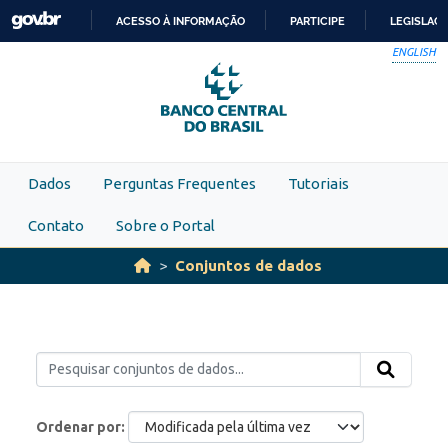
Skip to main content
ACESSO À INFORMAÇÃO
PARTICIPE
LEGISLAÇ
IR
ENGLISH
PARA
O
CONTEÚDO
Dados
Perguntas Frequentes
Tutoriais
Contato
Sobre o Portal
Conjuntos de dados
Ordenar por