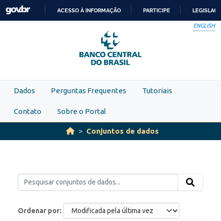
Skip to main content
ACESSO À INFORMAÇÃO
PARTICIPE
LEGISLAÇ
IR
ENGLISH
PARA
O
CONTEÚDO
Dados
Perguntas Frequentes
Tutoriais
Contato
Sobre o Portal
Conjuntos de dados
Ordenar por