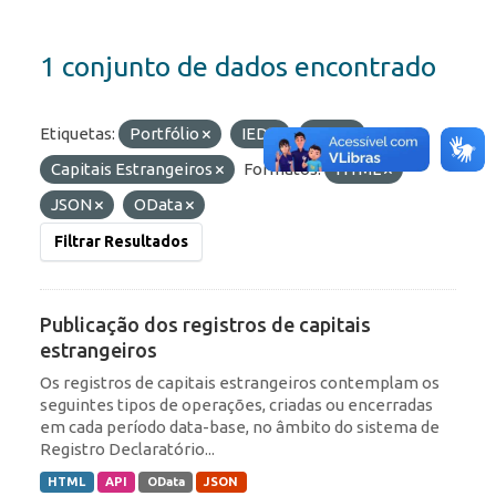
1 conjunto de dados encontrado
Etiquetas:
Portfólio
IED
RDE
Capitais Estrangeiros
Formatos:
HTML
JSON
OData
Filtrar Resultados
Publicação dos registros de capitais
estrangeiros
Os registros de capitais estrangeiros contemplam os
seguintes tipos de operações, criadas ou encerradas
em cada período data-base, no âmbito do sistema de
Registro Declaratório...
HTML
API
OData
JSON