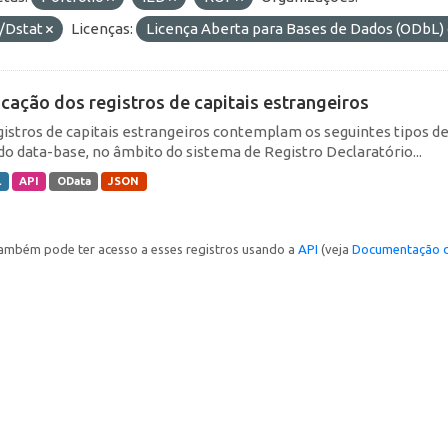
/Dstat
Licenças:
Licença Aberta para Bases de Dados (ODb
icação dos registros de capitais estrangeiros
gistros de capitais estrangeiros contemplam os seguintes tipos d
do data-base, no âmbito do sistema de Registro Declaratório...
L
API
OData
JSON
ambém pode ter acesso a esses registros usando a
API
(veja
Documentação d