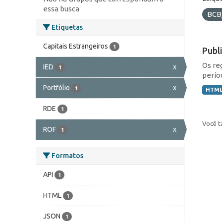
essa busca
BCB
Etiquetas
Capitais Estrangeiros
1
Publ
Os re
IED
x
1
perío
Portfólio
x
1
HTM
RDE
1
Você t
ROF
x
1
Formatos
API
1
HTML
1
JSON
1