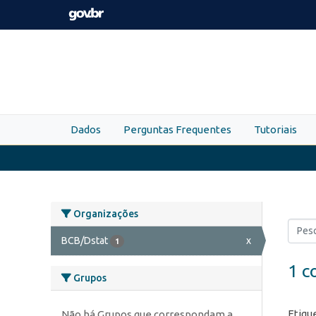
Skip to main content
Dados
Perguntas Frequentes
Tutoriais
Organizações
BCB/Dstat
x
1
1 c
Grupos
Etiqu
Não há Grupos que correspondam a