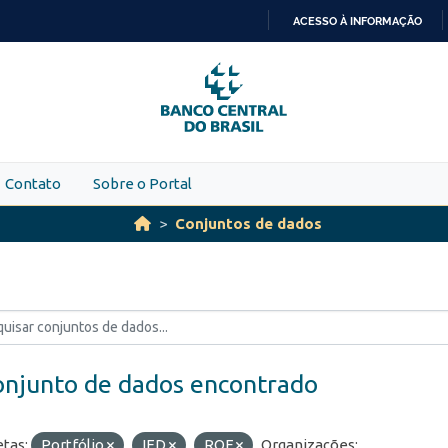
ACESSO À INFORMAÇÃO
IR
PARA
O
CONTEÚDO
Contato
Sobre o Portal
Conjuntos de dados
onjunto de dados encontrado
etas:
Portfólio
IED
ROF
Organizações: