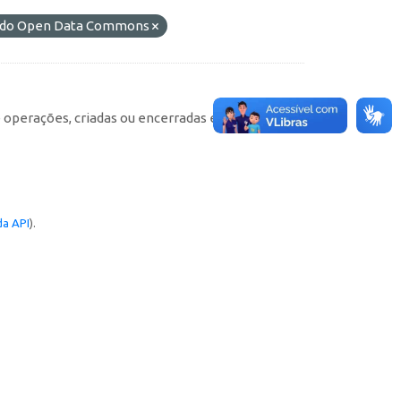
L) do Open Data Commons
e operações, criadas ou encerradas em cada
a API
).