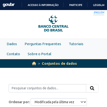
Skip to main content
ACESSO À INFORMAÇÃO
PARTICIPE
LEGISLAÇ
IR
ENGLISH
PARA
O
CONTEÚDO
Dados
Perguntas Frequentes
Tutoriais
Contato
Sobre o Portal
Conjuntos de dados
Ordenar por