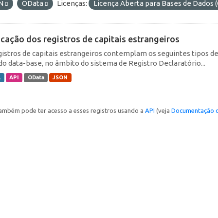
N
OData
Licenças:
Licença Aberta para Bases de Dado
icação dos registros de capitais estrangeiros
gistros de capitais estrangeiros contemplam os seguintes tipos d
do data-base, no âmbito do sistema de Registro Declaratório...
L
API
OData
JSON
ambém pode ter acesso a esses registros usando a
API
(veja
Documentação d