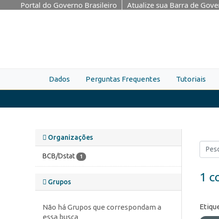
Skip to main content
Portal do Governo Brasileiro
Atualize sua Barra de Gov
Dados
Perguntas Frequentes
Tutoriais
Organizações
BCB/Dstat
1
1 c
Grupos
Etiqu
Não há Grupos que correspondam a
essa busca