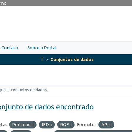
erno
Contato
Sobre o Portal
Conjuntos de dados
onjunto de dados encontrado
etas:
Portfólio
IED
ROF
Formatos:
API