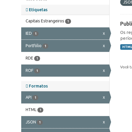
JSO
Etiquetas
Capitais Estrangeiros
1
Publ
Os re
IED
x
1
perío
Portfólio
x
1
HTM
RDE
1
Você t
ROF
x
1
Formatos
API
x
1
HTML
1
JSON
x
1