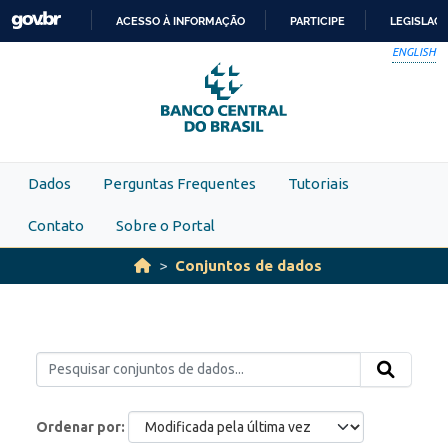
Skip to main content
ACESSO À INFORMAÇÃO
PARTICIPE
LEGISLAÇ
IR
ENGLISH
PARA
O
CONTEÚDO
Dados
Perguntas Frequentes
Tutoriais
Contato
Sobre o Portal
Conjuntos de dados
Ordenar por