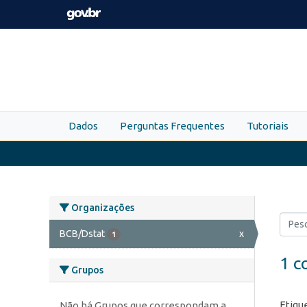
Skip to main content
Dados
Perguntas Frequentes
Tutoriais
Organizações
BCB/Dstat
x
1
1 c
Grupos
Etiqu
Não há Grupos que correspondam a