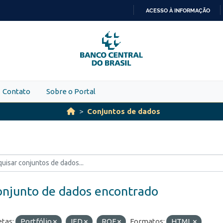
ACESSO À INFORMAÇÃO
IR
PARA
O
CONTEÚDO
Contato
Sobre o Portal
Conjuntos de dados
onjunto de dados encontrado
etas:
Portfólio
IED
ROF
Formatos:
HTML