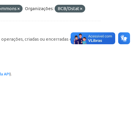
 Commons
Organizações:
BCB/Dstat
e operações, criadas ou encerradas em cada
a API
).