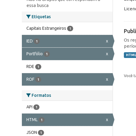
essa busca
Licen
Etiquetas
Capitais Estrangeiros
1
Publ
Os re
IED
x
1
perío
Portfólio
x
1
HTM
RDE
1
Você t
ROF
x
1
Formatos
API
1
HTML
x
1
JSON
1