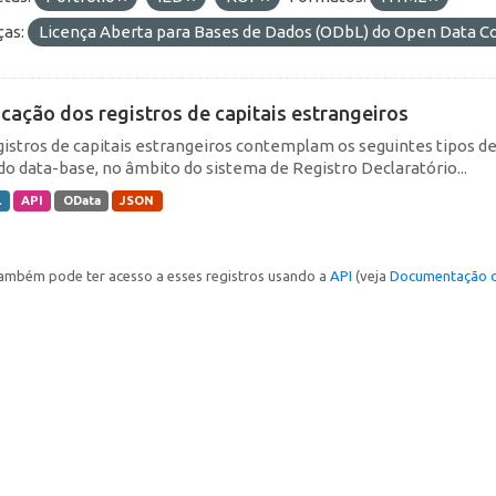
ças:
Licença Aberta para Bases de Dados (ODbL) do Open Data
icação dos registros de capitais estrangeiros
gistros de capitais estrangeiros contemplam os seguintes tipos d
do data-base, no âmbito do sistema de Registro Declaratório...
L
API
OData
JSON
ambém pode ter acesso a esses registros usando a
API
(veja
Documentação d