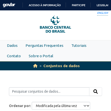
Skip to main content
ACESSO À INFORMAÇÃO
PARTICIPE
LEGISLAÇ
IR
ENGLISH
PARA
O
CONTEÚDO
Dados
Perguntas Frequentes
Tutoriais
Contato
Sobre o Portal
Conjuntos de dados
Ordenar por