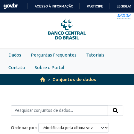
Skip to main content
ACESSO À INFORMAÇÃO
PARTICIPE
LEGISLAÇ
IR
ENGLISH
PARA
O
CONTEÚDO
Dados
Perguntas Frequentes
Tutoriais
Contato
Sobre o Portal
Conjuntos de dados
Ordenar por