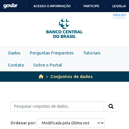
Skip to main content
ACESSO À INFORMAÇÃO
PARTICIPE
LEGISLAÇ
IR
ENGLISH
PARA
O
CONTEÚDO
Dados
Perguntas Frequentes
Tutoriais
Contato
Sobre o Portal
Conjuntos de dados
Ordenar por