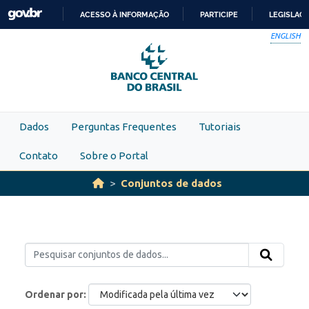
Skip to main content
ACESSO À INFORMAÇÃO
PARTICIPE
LEGISLAÇ
IR
ENGLISH
PARA
O
CONTEÚDO
Dados
Perguntas Frequentes
Tutoriais
Contato
Sobre o Portal
Conjuntos de dados
Ordenar por