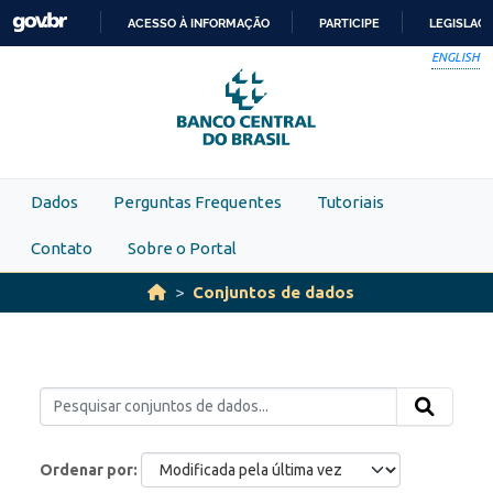
Skip to main content
ACESSO À INFORMAÇÃO
PARTICIPE
LEGISLAÇ
IR
ENGLISH
PARA
O
CONTEÚDO
Dados
Perguntas Frequentes
Tutoriais
Contato
Sobre o Portal
Conjuntos de dados
Ordenar por