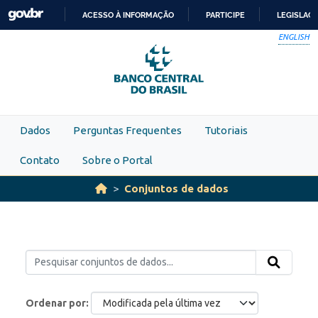
Skip to main content
ACESSO À INFORMAÇÃO
PARTICIPE
LEGISLAÇ
IR
ENGLISH
PARA
O
CONTEÚDO
Dados
Perguntas Frequentes
Tutoriais
Contato
Sobre o Portal
Conjuntos de dados
Ordenar por